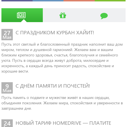
ЗОНА ОХВАТА ИНТЕРНЕТА
ЧТОБЫ УЗНАТЬ ВХОДИТ ЛИ ВАШ РАЙОН В ЗОНУ ОХВАТА НАШЕЙ
СЕТИ ИНТЕРНЕТ ВЫБЕРИТЕ ЕГО НА КАРТЕ
27
С ПРАЗДНИКОМ КУРБАН ХАЙИТ!
ИГРЫ
Мая
СОФТ
Пусть этот светлый и благословенный праздник наполнит ваш дом
АНИМЕ
МУЗЫКА
миром, теплом и душевной гармонией. Желаем вам и вашим
близким крепкого здоровья, счастья, благополучия и семейного
уюта. Пусть в сердцах всегда живут доброта, милосердие и
искренность, а каждый день приносит радость, спокойствие и
хорошие вести.
ФИЛЬМЫ
9
С ДНЁМ ПАМЯТИ И ПОЧЕСТЕЙ!
Мая
Пусть память о подвиге и мужестве живёт в наших сердцах,
объединяя поколения. Желаем мира, спокойствия и уверенности в
завтрашнем дне.
24
НОВЫЙ ТАРИФ HOMEDRIVE — ПЛАТИТЕ