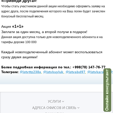
«Приведи друга»
!
Чтобы стать участником данной акции необходимо оформить заявку на
адрес друга, после подключения которого на Ваш логин будет зачислен
бонусный бесплатный месяц
«1+1»
Акция
Заплати за один месяц, а второй получи в подарок!
Данная акция доступна только для новоподключенного абонента и на
тарифы дороже 100 000
Каждый новоподключенный абонент может воспользоваться
сразу двумя акциями!
Более подробная информация по тел.: +998(78) 147-76-77
Телеграм:
@istvttz238a
,
@
istvkuyluk
,
@istvabd97
,
@istvkarasu
,
@i
УСЛУГИ
АДРЕСА ОФИСОВ И СВЯЗЬ