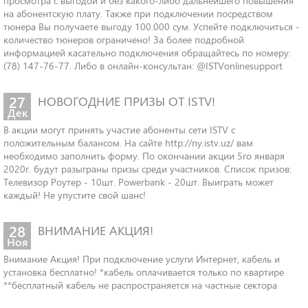
просмотра с выгодой и без какого-либо дальнейшего повышения
на абонентскую плату. Также при подключении посредством
тюнера Вы получаете выгоду 100.000 сум. Успейте подключиться -
количество тюнеров ограничено! За более подробной
информацией касательно подключения обращайтесь по номеру:
(78) 147-76-77. Либо в онлайн-консультан: @ISTVonlinesupport
27
НОВОГОДНИЕ ПРИЗЫ ОТ ISTV!
Дек
В акции могут принять участие абоненты сети ISTV с
положительным балансом. На сайте http://ny.istv.uz/ вам
необходимо заполнить форму. По окончании акции 5го января
2020г. будут разыграны призы среди участников. Список призов:
Телевизор Роутер - 10шт. Powerbank - 20шт. Выиграть может
каждый! Не упустите свой шанс!
28
ВНИМАНИЕ АКЦИЯ!
Ноя
Внимание Акция! При подключение услуги Интернет, кабель и
установка бесплатно! *кабель оплачивается только по квартире
**бесплатный кабель не распространяется на частные сектора